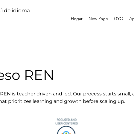
 de idioma
Hogar
New Page
GYO
Ap
eso REN
EN is teacher driven and led. Our process starts small,
that prioritizes learning and growth before scaling up.