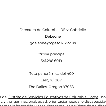
Directora de Columbia REN: Gabrielle
DeLeone
gdeleone@cgesd.k12.or.us
Oficina principal:
541.298.6019
Ruta panorámica del 400
East, n.º 207
The Dalles, Oregón 97058
a del
Distrito de Servicios Educativos de Columbia Gorge
, no
o civil, origen nacional, edad, orientación sexual o discapaci
er más información y consultas sobre las políticas de no disc