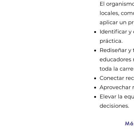
El organism
locales, com
aplicar un p
Identificar 
práctica.
Rediseñar y 
educadores n
toda la carre
Conectar recu
Aprovechar r
Elevar la eq
decisiones.
Má