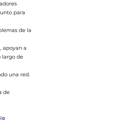
cadores
junto para
blemas de la
, apoyan a
 largo de
ando una red.
a de
ia