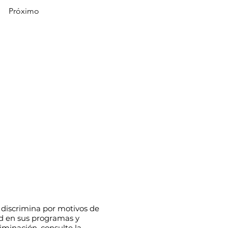
Próximo
 discrimina por motivos de
dad en sus programas y
riminación, consulte
la