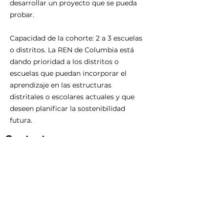
desarrollar un proyecto que se pueda
probar.
Capacidad de la cohorte: 2 a 3 escuelas
o distritos. La REN de Columbia está
dando prioridad a los distritos o
escuelas que puedan incorporar el
aprendizaje en las estructuras
distritales o escolares actuales y que
deseen planificar la sostenibilidad
futura.
Contacto:
Mikka Irusta
Directora de Columbia REN: Gabrielle
DeLeone
gdeleone@cgesd.k12.or.us